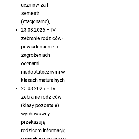
uczniów za I
semestr
(stacjonarne),
23.03.2026 – IV
zebranie rodziców-
powiadomienie o
zagrożeniach
ocenami
niedostatecznymi w
klasach maturalnych,
25.03.2026 – IV
zebranie rodziców
(klasy pozostałe)
wychowawcy
przekazują
rodzicom informację
o wynikach w nauce i