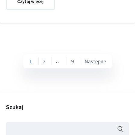
Czytaj więcej
Stronicow
1
2
…
9
Następne
wpisów
Szukaj