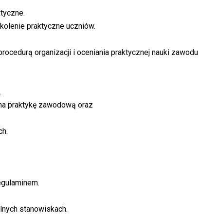
ktyczne.
olenie praktyczne uczniów.
procedurą organizacji i oceniania praktycznej nauki zawodu
.
na praktykę zawodową oraz
ch.
egulaminem.
lnych stanowiskach.