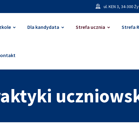
ul. KEN 3, 34-300 Ż
zkole
Dla kandydata
Strefa ucznia
Strefa 
ontakt
aktyki uczniows