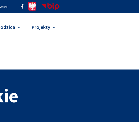
ywiec
Rodzica
Projekty
kie