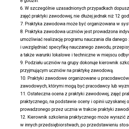
8 godzin.
6. W szczególnie uzasadnionych przypadkach dopus
zajęć praktyki zawodowej, nie dłużej jednak niż 12 god
7. Praktyka zawodowa może być organizowana w sy
8. Praktyka zawodowa uczniów jest prowadzona indyw
umożliwiać realizację programu nauczania dla daneg
i uwzględniać specyfikę nauczanego zawodu, przepisy
a także warunki lokalowe i techniczne w miejscu odb
9. Podziału uczniów na grupy dokonuje kierownik sz
przyjmującym uczniów na praktykę zawodową.
10. Praktyki zawodowe organizowane u pracodawców
zawodowych, którymi mogą być pracodawcy lub wyzna
11. Ostateczna ocena z praktyki zawodowej, zajęć pr
praktycznego, na podstawie oceny i opinii uzyskanej 
prowadzonego przez ucznia w trakcie praktyki zawod
12. Kierownik szkolenia praktycznego może wyrazić 
w innych przedsiębiorstwach, po przedstawieniu st