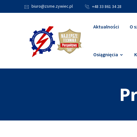
biuro@zsme.zywiec.pl
+48 33 861 34 28
Aktualności
O s
Osiągnięcia
K
Pr