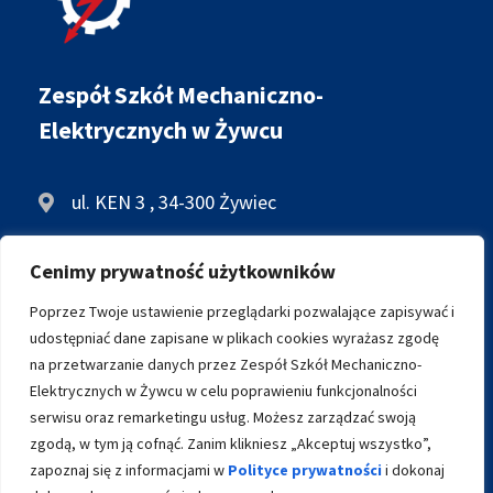
Zespół Szkół Mechaniczno-
Elektrycznych w Żywcu
ul. KEN 3 , 34-300 Żywiec
+48 33 861 34 28
Cenimy prywatność użytkowników
biuro@zsme.zywiec.pl
Poprzez Twoje ustawienie przeglądarki pozwalające zapisywać i
udostępniać dane zapisane w plikach cookies wyrażasz zgodę
na przetwarzanie danych przez Zespół Szkół Mechaniczno-
ARCHIWALNA WERSJA STRONY
Elektrycznych w Żywcu w celu poprawieniu funkcjonalności
serwisu oraz remarketingu usług. Możesz zarządzać swoją
zgodą, w tym ją cofnąć. Zanim klikniesz „Akceptuj wszystko”,
zapoznaj się z informacjami w
Polityce prywatności
i dokonaj