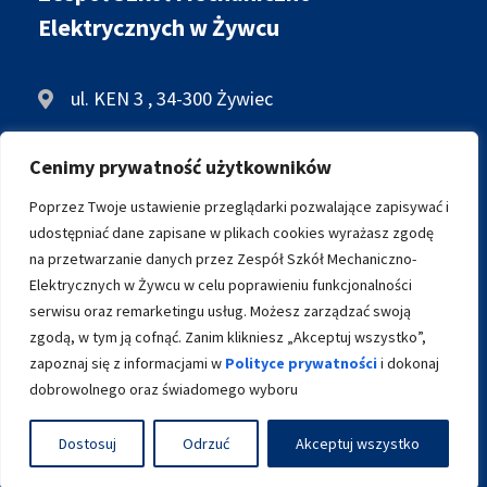
Elektrycznych w Żywcu
ul. KEN 3 , 34-300 Żywiec
+48 33 861 34 28
Cenimy prywatność użytkowników
biuro@zsme.zywiec.pl
Poprzez Twoje ustawienie przeglądarki pozwalające zapisywać i
udostępniać dane zapisane w plikach cookies wyrażasz zgodę
na przetwarzanie danych przez Zespół Szkół Mechaniczno-
ARCHIWALNA WERSJA STRONY
Elektrycznych w Żywcu w celu poprawieniu funkcjonalności
serwisu oraz remarketingu usług. Możesz zarządzać swoją
zgodą, w tym ją cofnąć. Zanim klikniesz „Akceptuj wszystko”,
zapoznaj się z informacjami w
Polityce prywatności
i dokonaj
dobrowolnego oraz świadomego wyboru
Dostosuj
Odrzuć
Akceptuj wszystko