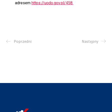
adresem
https://uodo.gov.pl/458.
Poprzedni
Następny