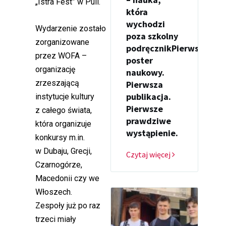
„Istra Fest” w Puli.
która
wychodzi
Wydarzenie zostało
poza szkolny
zorganizowane
podręcznikPierwszy
przez WOFA –
poster
organizację
naukowy.
zrzeszającą
Pierwsza
publikacja.
instytucje kultury
Pierwsze
z całego świata,
prawdziwe
która organizuje
wystąpienie.
konkursy m.in.
w Dubaju, Grecji,
Czytaj więcej
Czarnogórze,
Macedonii czy we
Włoszech.
Zespoły już po raz
trzeci miały