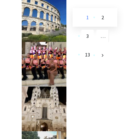
1
2
3
…
13