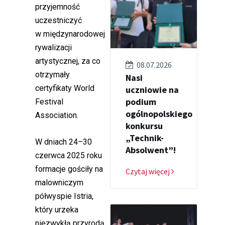
przyjemność
uczestniczyć
w międzynarodowej
rywalizacji
artystycznej, za co
08.07.2026
otrzymały
Nasi
certyfikaty World
uczniowie na
podium
Festival
ogólnopolskiego
Association.
konkursu
„Technik-
W dniach 24–30
Absolwent”!
czerwca 2025 roku
formacje gościły na
Czytaj więcej
malowniczym
półwyspie Istria,
który urzeka
niezwykłą przyrodą,