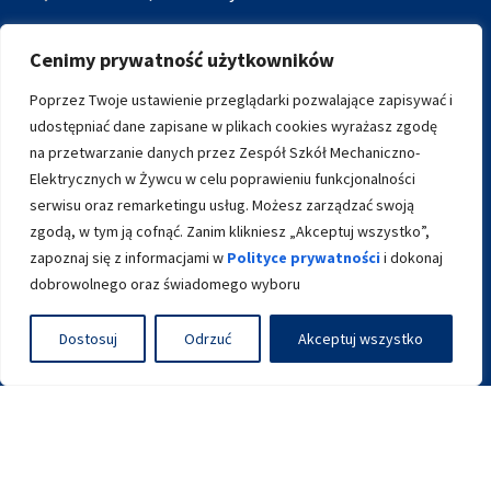
+48 33 861 34 28
Cenimy prywatność użytkowników
biuro@zsme.zywiec.pl
Poprzez Twoje ustawienie przeglądarki pozwalające zapisywać i
udostępniać dane zapisane w plikach cookies wyrażasz zgodę
na przetwarzanie danych przez Zespół Szkół Mechaniczno-
ARCHIWALNA WERSJA STRONY
Elektrycznych w Żywcu w celu poprawieniu funkcjonalności
serwisu oraz remarketingu usług. Możesz zarządzać swoją
zgodą, w tym ją cofnąć. Zanim klikniesz „Akceptuj wszystko”,
zapoznaj się z informacjami w
Polityce prywatności
i dokonaj
dobrowolnego oraz świadomego wyboru
Dostosuj
Odrzuć
Akceptuj wszystko
Wykonanie:
sm32 STUDIO