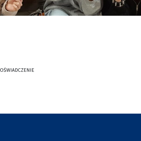
z DOŚWIADCZENIE