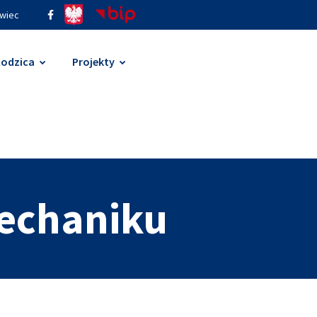
ywiec
Rodzica
Projekty
echaniku