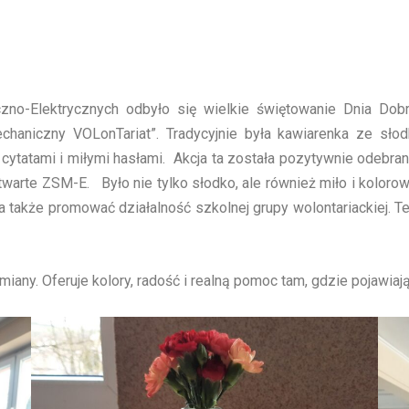
-Elektrycznych odbyło się wielkie świętowanie Dnia Dobre
echaniczny VOLonTariat”. Tradycyjnie była kawiarenka ze sło
 cytatami i miłymi hasłami. Akcja ta została pozytywnie odebra
otwarte ZSM-E. Było nie tylko słodko, ale również miło i kolor
a także promować działalność szkolnej grupy wolontariackiej. Te
ny. Oferuje kolory, radość i realną pomoc tam, gdzie pojawiają