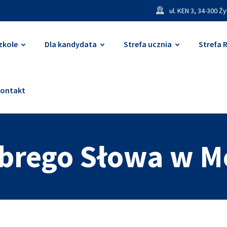
ul. KEN 3, 34-300 Ż
zkole
Dla kandydata
Strefa ucznia
Strefa 
ontakt
obrego Słowa w M