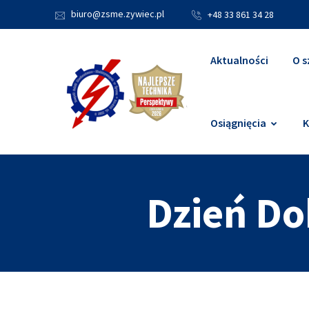
biuro@zsme.zywiec.pl
+48 33 861 34 28
Aktualności
O s
Osiągnięcia
K
Dzień D